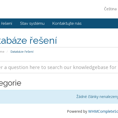
Čeština
řešení
Stav systému
Kontaktujte nás
tabáze řešení
ome
Databáze řešení
egorie
Žádné články nenalezen
Powered by
WHMCompleteSol