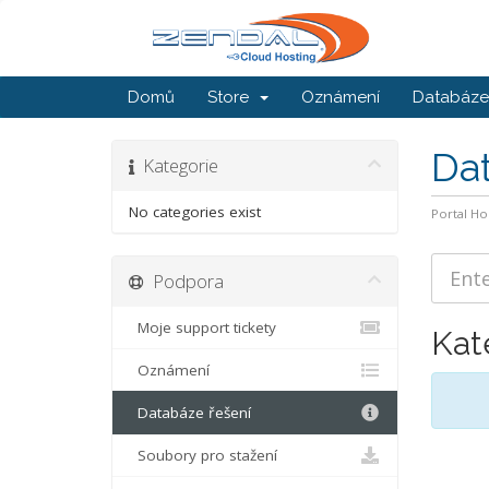
Domů
Store
Oznámení
Databáze 
Da
Kategorie
No categories exist
Portal H
Podpora
Moje support tickety
Kat
Oznámení
Databáze řešení
Soubory pro stažení