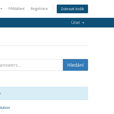
Přihlášení
Registrace
Zobrazit košík
Účet
y
ution