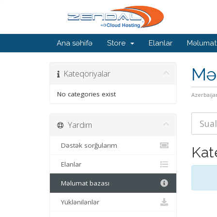
Ana səhifə
Store
Elanlar
Məlumat
Mə
Kateqoriyalar
No categories exist
Azerbaija
Yardım
Dəstək sorğularım
Kat
Elanlar
Məlumat bazası
Yüklənilənlər