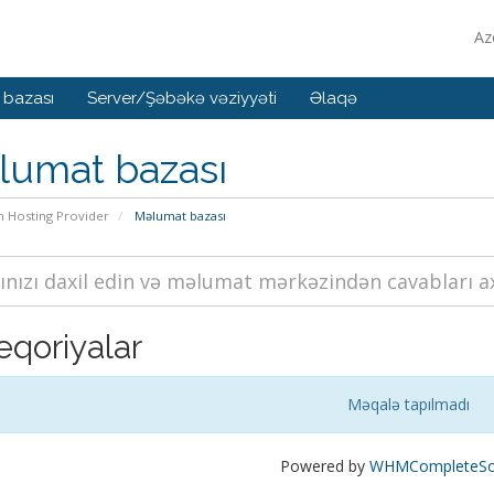
Az
 bazası
Server/Şəbəkə vəziyyəti
Əlaqə
lumat bazası
n Hosting Provider
Məlumat bazası
eqoriyalar
Məqalə tapılmadı
Powered by
WHMCompleteSol