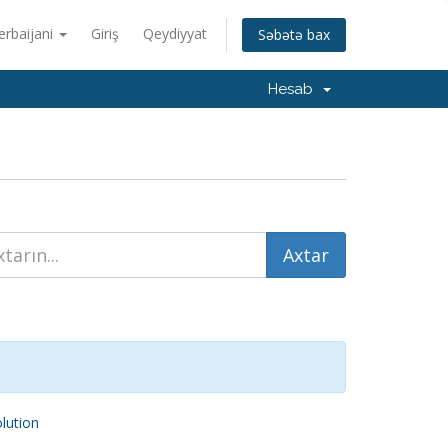
erbaijani
Giriş
Qeydiyyat
Səbətə bax
Hesab
ution